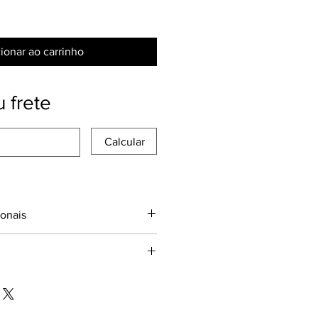
ionar ao carrinho
 frete
Calcular
ionais
ONAL
agem: 30
estão de 2 (duas) cápsulas ao 
2g
%VD*