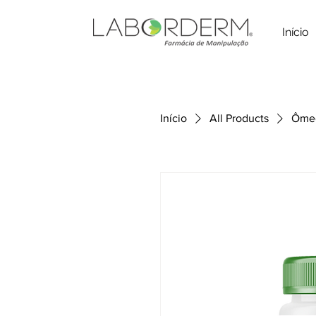
Início
Início
All Products
Ômeg