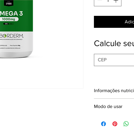
Adic
Calcule seu
Informações nutric
TABELA NUTRICI
Modo de usar
Porções por embal
Recomenda-se a ing
Porção: 2g (2 
dia.
cápsulas)