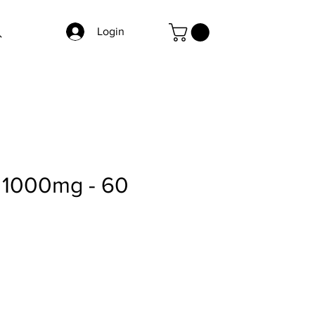
Login
1000mg - 60
eço